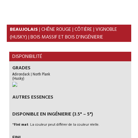
Skip
Skip
to
to
primary
content
navigation
BEAUJOLAIS
| CHÊNE ROUGE | CÔTIÈRE | VIGNOBLE
(HUSKY) | BOIS MASSIF ET BOIS D'INGÉNIERIE
DISPONIBILITÉ
GRADES
Adirondack | North Plank
(Husky)
AUTRES ESSENCES
DISPONIBLE EN INGÉNIERIE (3.5" – 5")
*
Fini mat
: La couleur peut différer de la couleur réelle.
FINI