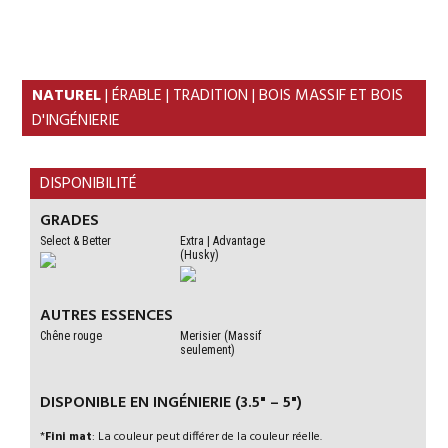
Skip
Skip
to
to
primary
content
navigation
NATUREL
| ÉRABLE | TRADITION | BOIS MASSIF ET BOIS
D'INGÉNIERIE
DISPONIBILITÉ
GRADES
Select & Better
Extra | Advantage
(Husky)
AUTRES ESSENCES
Chêne rouge
Merisier (Massif
seulement)
DISPONIBLE EN INGÉNIERIE (3.5" – 5")
*
Fini mat
: La couleur peut différer de la couleur réelle.