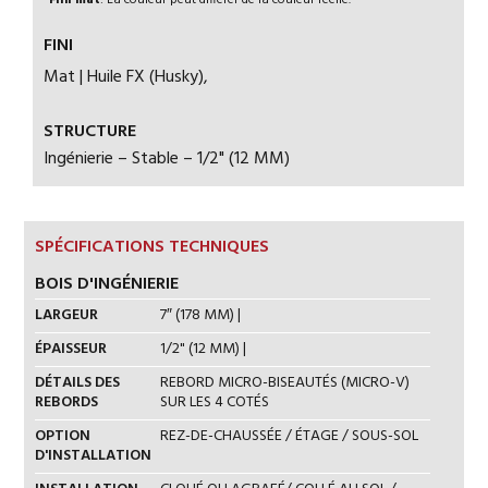
*
Fini mat
: La couleur peut différer de la couleur réelle.
FINI
Mat | Huile FX (Husky),
STRUCTURE
Ingénierie – Stable – 1/2" (12 MM)
SPÉCIFICATIONS TECHNIQUES
BOIS D'INGÉNIERIE
LARGEUR
7″ (178 MM) |
ÉPAISSEUR
1/2" (12 MM) |
DÉTAILS DES
REBORD MICRO-BISEAUTÉS (MICRO-V)
REBORDS
SUR LES 4 COTÉS
OPTION
REZ-DE-CHAUSSÉE / ÉTAGE / SOUS-SOL
D'INSTALLATION