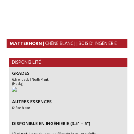
Skip
Skip
to
to
MENU
primary
content
navigation
MATTERHORN
| CHÊNE BLANC | | BOIS D' INGÉNIERIE
DISPONIBILITÉ
GRADES
Adirondack | North Plank
(Husky)
AUTRES ESSENCES
Chêne blanc
DISPONIBLE EN INGÉNIERIE (3.5" – 5")