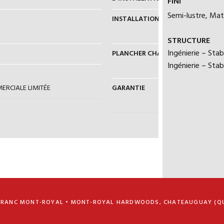
FINI
Semi-lustre, Mat 
INSTALLATION
CLOUÉ OU A
DANS LES JO
STRUCTURE
Ingénierie – Sta
PLANCHER CHAUFFANT
OUI (DOIT 
Ingénierie – Stab
D’INSTALLA
ERCIALE LIMITÉE
GARANTIE
25 ANS - RÉ
5 ANS - GA
FRANC MONT-ROYAL • MONT-ROYAL HARDWOODS, CHATEAUGUAY (Q