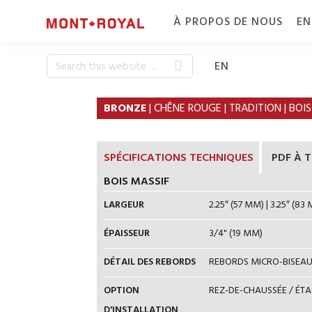
Skip
Skip
À PROPOS DE NOUS
EN
to
to
primary
content
navigation
Search
QUI NOUS
C
EN
this
SOMMES
E
website
BRONZE
| CHÊNE ROUGE | TRADITION | BOIS
POURQUOI
G
ACHETER UN
F
PLANCHER
SPÉCIFICATIONS TECHNIQUES
PDF À 
MONT-ROYAL
BOIS MASSIF
CARRIÈRES
LARGEUR
2.25″ (57 MM) | 3.25″ (83 
ÉPAISSEUR
3/4" (19 MM)
DÉTAIL DES REBORDS
REBORDS MICRO-BISEAUT
OPTION
REZ-DE-CHAUSSÉE / ÉT
D'INSTALLATION