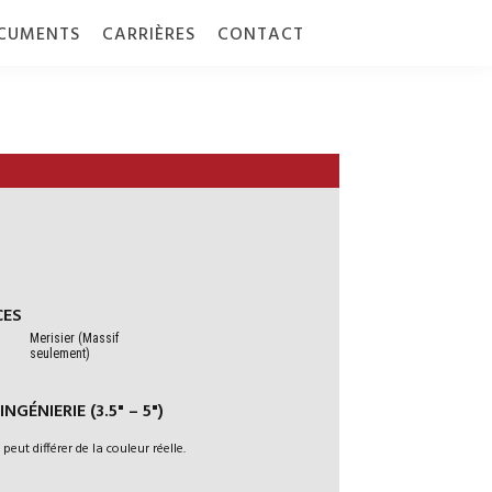
CUMENTS
CARRIÈRES
CONTACT
CES
 7″ (178 MM) |
Merisier (Massif
seulement)
 | 1/2" (12 MM) |
NGÉNIERIE (3.5" – 5")
RO-BISEAUTÉS (MICRO-V) SUR LES 4 COTÉS
 peut différer de la couleur réelle.
USSÉE / ÉTAGE / SOUS-SOL