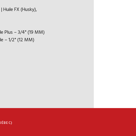
| Huile FX (Husky),
GRAFÉ/ COLLÉ AU SOL / FLOTTANT (COLLÉ
INTS)
ble Plus – 3/4" (19 MM)
SUIVRE LES RECOMMANDATIONS
le – 1/2" (12 MM)
TION DU FABRICANT)
SIDENTIEL
RANTIE COMMERCIALE LIMITÉE
UÉBEC)