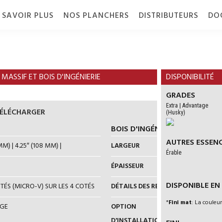
 SAVOIR PLUS
NOS PLANCHERS
DISTRIBUTEURS
DO
ONSTRUCTION
SSENCE ET
 MASSIF ET BOIS D'INGÉNIERIE
DISPONIBILITÉ
RADE
GRADES
INIS
Extra | Advantage
TÉLÉCHARGER
(Husky)
BOIS D'INGÉNIERIE
AUTRES ESSEN
MM) | 4.25″ (108 MM) |
LARGEUR
5″ (127 MM) |
Érable
ÉPAISSEUR
3/4" (19 MM)
DISPONIBLE EN I
ÉS (MICRO-V) SUR LES 4 COTÉS
DÉTAILS DES REBORDS
REBORD MIC
*
Fini mat
: La couleur
AGE
OPTION
REZ-DE-CHA
D'INSTALLATION