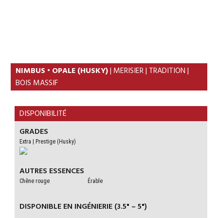
Skip
Skip
to
to
MENU
primary
content
navigation
NIMBUS • OPALE (HUSKY)
| MERISIER | TRADITION |
BOIS MASSIF
DISPONIBILITÉ
GRADES
Extra | Prestige (Husky)
AUTRES ESSENCES
Chêne rouge
Érable
DISPONIBLE EN INGÉNIERIE (3.5" – 5")