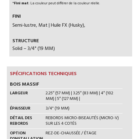
*
Fini mat
: La couleur peut différer de la couleur réelle.
FINI
Semi-lustre, Mat | Huile FX (Husky),
STRUCTURE
Solid – 3/4" (19 MM)
SPÉCIFICATIONS TECHNIQUES
BOIS MASSIF
LARGEUR
2.25″ (57 MM) | 3.25″ (83 MM) | 4″ (102
MM) | 5″ (127 MM) |
ÉPAISSEUR
3/4" (19 MM)
DÉTAIL DES
REBORDS MICRO-BISEAUTÉS (MICRO-V)
REBORDS
SUR LES 4 COTÉS
OPTION
REZ-DE-CHAUSSÉE / ÉTAGE
D'INSTALLATION