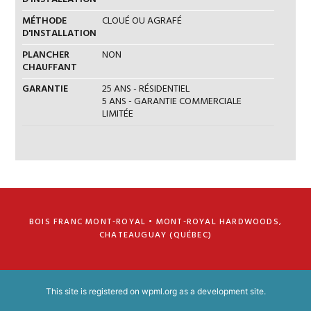
MÉTHODE
CLOUÉ OU AGRAFÉ
D'INSTALLATION
PLANCHER
NON
CHAUFFANT
GARANTIE
25 ANS - RÉSIDENTIEL
5 ANS - GARANTIE COMMERCIALE
LIMITÉE
BOIS FRANC MONT-ROYAL • MONT-ROYAL HARDWOODS,
CHATEAUGUAY (QUÉBEC)
This site is registered on
wpml.org
as a development site.